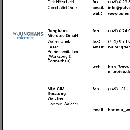
Dirk Hölscheid
fax:
(+49) 0 23 
Geschäftsführer
email:
info@pulve
web:
www.pulver
Junghans
fon:
(+49) 0 74 
Microtec GmbH
Walter Grieb
fax:
(+49) 0 74 
Leiter
email:
walter.gri
Betriebsmittelbau
(Werkzeug &
Formenbau)
web:
http://www
microtec.d
MIM CIM
fon:
(+49) 151 
Beratung
Walcher
Hartmut Walcher
email:
hartmut_wa