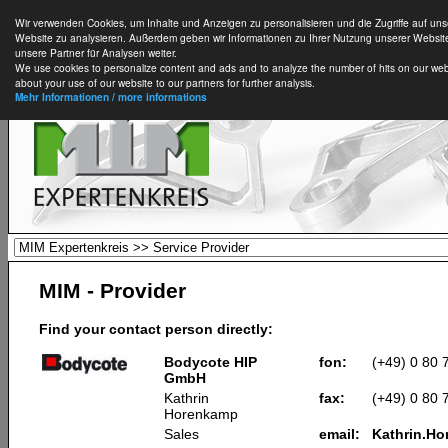
Wir verwenden Cookies, um Inhalte und Anzeigen zu personalisieren und die Zugriffe auf uns
Website zu analysieren. Außerdem geben wir Informationen zu Ihrer Nutzung unserer Websit
unsere Partner für Analysen weiter.
We use cookies to personalize content and ads and to analyze the number of hits on our web
about your use of our website to our partners for further analysis.
Mehr Informationen / more informations
MIM - Provider
Find your contact person directly:
Bodycote HIP
fon:
(+49) 0 80 
GmbH
Kathrin
fax:
(+49) 0 80 
Horenkamp
Sales
email:
Kathrin.H