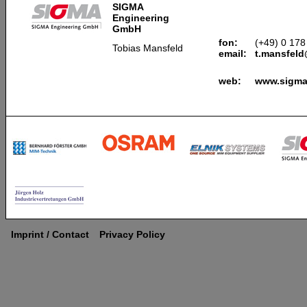
SIGMA
Engineering
GmbH
fon:
(+49) 0 178
Tobias Mansfeld
email:
t.mansfel
web:
www.sigma
Imprint / Contact
Privacy Policy