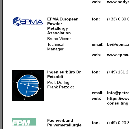
web:
www.bodyc
EPMA European
fon:
(+33) 6 30 
Powder
Metallurgy
Association
Bruno Vicenzi
Technical
email:
bv@epma.
Manager
web:
www.epma
Ingenieurbüro Dr.
fon:
(+49) 151 2
Petzoldt
Prof. Dr.-Ing.
Frank Petzoldt
email:
info@petzo
web:
https://ww
consulting
Fachverband
fon:
(+49) 0 23 
Pulvermetallurgie